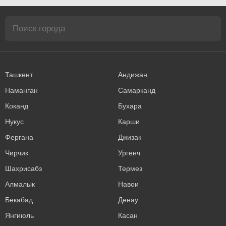
Ташкент
Андижан
Наманган
Самарканд
Коканд
Бухара
Нукус
Карши
Фергана
Джизак
Чирчик
Ургенч
Шахрисабз
Термез
Алмалык
Навои
Бекабад
Денау
Янгиюль
Касан