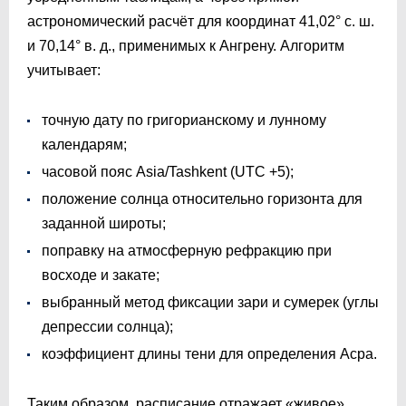
астрономический расчёт для координат 41,02° с. ш.
и 70,14° в. д., применимых к Ангрену. Алгоритм
учитывает:
точную дату по григорианскому и лунному
календарям;
часовой пояс Asia/Tashkent (UTC +5);
положение солнца относительно горизонта для
заданной широты;
поправку на атмосферную рефракцию при
восходе и закате;
выбранный метод фиксации зари и сумерек (углы
депрессии солнца);
коэффициент длины тени для определения Асра.
Таким образом, расписание отражает «живое»