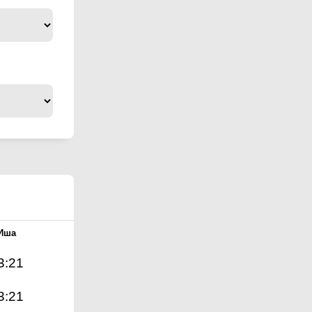
Иша
3:21
3:21