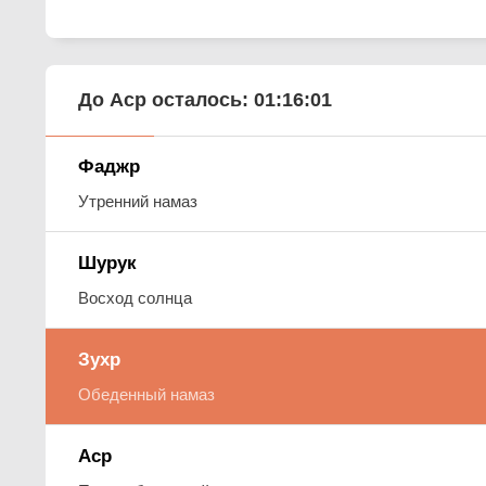
До Аср осталось:
01:16:00
Фаджр
Утренний намаз
Шурук
Восход солнца
Зухр
Обеденный намаз
Аср