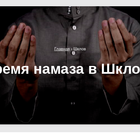
Главная
›
Шклов
емя намаза в Шкл