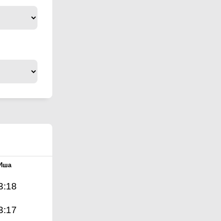
Иша
3:18
3:17