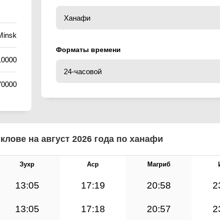
Minsk
Форматы времени
10000
70000
лове на август 2026 года по ханафи
Зухр
Аср
Магриб
13:05
17:19
20:58
2
13:05
17:18
20:57
2