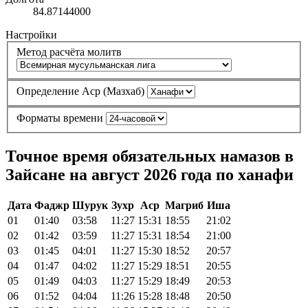
84.87144000
Настройки
Метод расчёта молитв
Определение Аср (Мазхаб)
Форматы времени
Точное время обязательных намазов в
Зайсане на август 2026 года по ханафи
Дата
Фаджр
Шурук
Зухр
Аср
Магриб
Иша
01
01:40
03:58
11:27
15:31
18:55
21:02
02
01:42
03:59
11:27
15:31
18:54
21:00
03
01:45
04:01
11:27
15:30
18:52
20:57
04
01:47
04:02
11:27
15:29
18:51
20:55
05
01:49
04:03
11:27
15:29
18:49
20:53
06
01:52
04:04
11:26
15:28
18:48
20:50