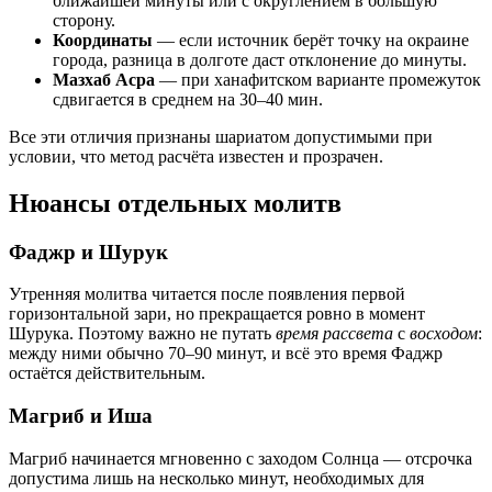
ближайшей минуты или с округлением в большую
сторону.
Координаты
— если источник берёт точку на окраине
города, разница в долготе даст отклонение до минуты.
Мазхаб Асра
— при ханафитском варианте промежуток
сдвигается в среднем на 30–40 мин.
Все эти отличия признаны шариатом допустимыми при
условии, что метод расчёта известен и прозрачен.
Нюансы отдельных молитв
Фаджр и Шурук
Утренняя молитва читается после появления первой
горизонтальной зари, но прекращается ровно в момент
Шурука. Поэтому важно не путать
время рассвета
с
восходом
:
между ними обычно 70–90 минут, и всё это время Фаджр
остаётся действительным.
Магриб и Иша
Магриб начинается мгновенно с заходом Солнца — отсрочка
допустима лишь на несколько минут, необходимых для