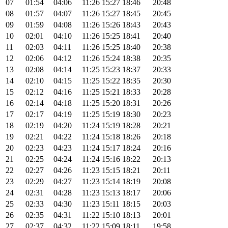
07
01:54
04:06
11:26
15:27
18:46
20:48
08
01:57
04:07
11:26
15:27
18:45
20:45
09
01:59
04:08
11:26
15:26
18:43
20:43
10
02:01
04:10
11:26
15:25
18:41
20:40
11
02:03
04:11
11:26
15:25
18:40
20:38
12
02:06
04:12
11:26
15:24
18:38
20:35
13
02:08
04:14
11:25
15:23
18:37
20:33
14
02:10
04:15
11:25
15:22
18:35
20:30
15
02:12
04:16
11:25
15:21
18:33
20:28
16
02:14
04:18
11:25
15:20
18:31
20:26
17
02:17
04:19
11:25
15:19
18:30
20:23
18
02:19
04:20
11:24
15:19
18:28
20:21
19
02:21
04:22
11:24
15:18
18:26
20:18
20
02:23
04:23
11:24
15:17
18:24
20:16
21
02:25
04:24
11:24
15:16
18:22
20:13
22
02:27
04:26
11:23
15:15
18:21
20:11
23
02:29
04:27
11:23
15:14
18:19
20:08
24
02:31
04:28
11:23
15:13
18:17
20:06
25
02:33
04:30
11:23
15:11
18:15
20:03
26
02:35
04:31
11:22
15:10
18:13
20:01
27
02:37
04:32
11:22
15:09
18:11
19:58