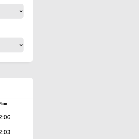
Иша
2:06
2:03