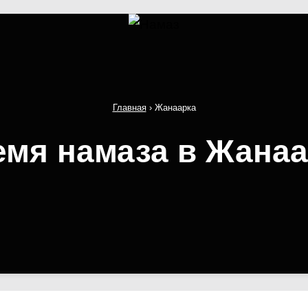
Главная
›
Жанаарка
емя намаза в Жанаа