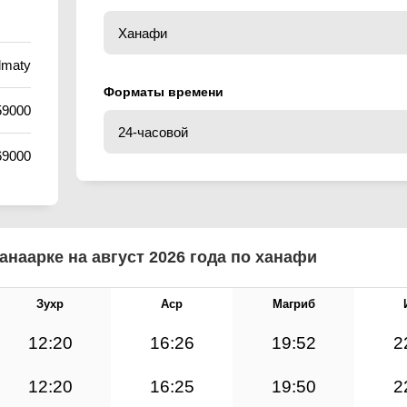
lmaty
Форматы времени
59000
69000
наарке на август 2026 года по ханафи
Зухр
Аср
Магриб
12:20
16:26
19:52
2
12:20
16:25
19:50
2