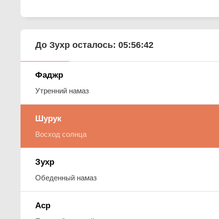
До Зухр осталось:
05:56:41
Фаджр
Утренний намаз
Шурук
Восход солнца
Зухр
Обеденный намаз
Аср