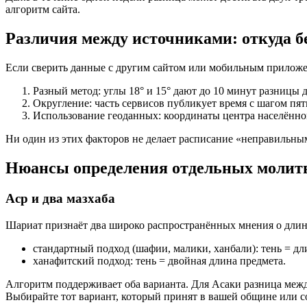
алгоритм сайта.
Различия между источниками: откуда б
Если сверить данные с другим сайтом или мобильным приложен
Разный метод: углы 18° и 15° дают до 10 минут разницы
Округление: часть сервисов публикует время с шагом пят
Использование геоданных: координаты центра населённог
Ни один из этих факторов не делает расписание «неправильны
Нюансы определения отдельных молит
Аср и два мазхаба
Шариат признаёт два широко распространённых мнения о длине
стандартный подход (шафии, малики, ханбали): тень = дл
ханафитский подход: тень = двойная длина предмета.
Алгоритм поддерживает оба варианта. Для Асаки разница межд
Выбирайте тот вариант, который принят в вашей общине или со