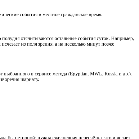
мические события в местное гражданское время.
о полудня отсчитываются остальные события суток. Например,
исчезает из поля зрения, а на несколько минут позже
выбранного в сервисе метода (Egyptian, MWL, Russia и др.).
иворечия шариату.
ла бы неточной; нужна ежедневная пересчётка, что и делает