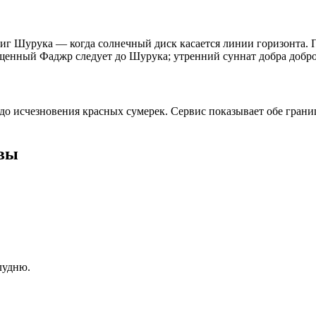
иг Шурука — когда солнечный диск касается линии горизонта. П
ущенный Фаджр следует до Шурука; утренний суннат добра добро
 до исчезновения красных сумерек. Сервис показывает обе грани
твы
лудню.