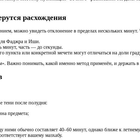
ерутся расхождения
ием, можно увидеть отклонение в пределах нескольких минут. Ч
 для Фаджра и Иши.
ь минут, часть — до секунды.
о пункта или конкретной мечети могут отличаться на доли граду
м». Важно понимать, какой именно метод применён, и держать в
в
 тени после полудня:
ина предмета;
у ними обычно составляет 40–60 минут, однако ближе к летнему
ответствует вашему мазхабу.