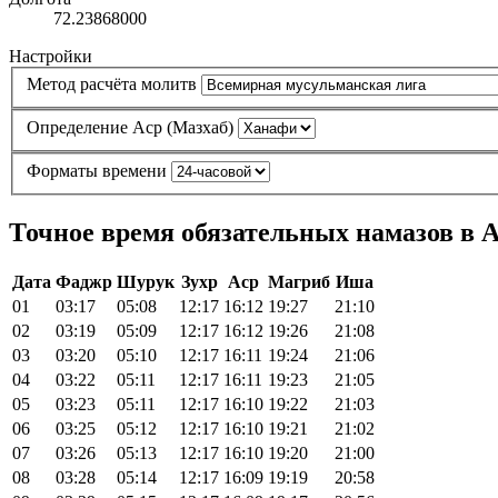
72.23868000
Настройки
Метод расчёта молитв
Определение Аср (Мазхаб)
Форматы времени
Точное время обязательных намазов в Ас
Дата
Фаджр
Шурук
Зухр
Аср
Магриб
Иша
01
03:17
05:08
12:17
16:12
19:27
21:10
02
03:19
05:09
12:17
16:12
19:26
21:08
03
03:20
05:10
12:17
16:11
19:24
21:06
04
03:22
05:11
12:17
16:11
19:23
21:05
05
03:23
05:11
12:17
16:10
19:22
21:03
06
03:25
05:12
12:17
16:10
19:21
21:02
07
03:26
05:13
12:17
16:10
19:20
21:00
08
03:28
05:14
12:17
16:09
19:19
20:58