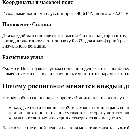
Координаты и часовой пояс
Исходными данными служат широта 40,64° N, долгота 72,24° E 
Положение Солнца
Для каждой даты определяется высота Солнца над горизонтом,
восход и закат получают поправку 0,833° для атмосферной рефр
визуального контакта.
Расчётные углы
Фаджр и Иша задаются углом солнечной депрессии — наиболее р
Поменять метод — значит изменить именно этот параметр, поэт
Почему расписание меняется каждый д
Земная орбита склонена, а скорость её движения по эллипсу нер
каждые сутки Солнце встаёт и заходит немного раньше и
длина дня и ночи плавно смещается в сторону летнего ил
углы рассветных и вечерних сумерек тоже смещаются.
Даже в течение одной недели разница может достигать двух-тр