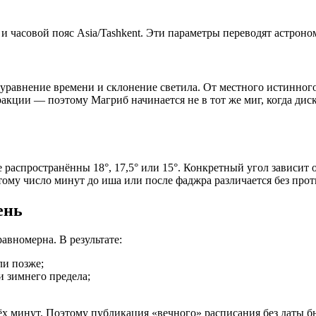
и часовой пояс Asia/Tashkent. Эти параметры переводят астроно
 уравнение времени и склонение светила. От местного истинног
акции — поэтому Магриб начинается не в тот же миг, когда диск 
аспространённы 18°, 17,5° или 15°. Конкретный угол зависит от 
ому число минут до иша или после фаджра различается без прот
ень
авномерна. В результате:
ли позже;
и зимнего предела;
ёх минут. Поэтому публикация «вечного» расписания без даты бы