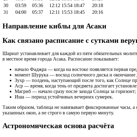
30
03:59
05:36
12:12
15:54
18:47
20:18
31
04:00
05:37
12:11
15:53
18:45
20:16
Направление киблы для Асаки
Как связано расписание с сутками вер
Шариат устанавливает для каждой из пяти обязательных моли
в местное время города Асака. Расписание показывает:
начало Фаджра — когда на востоке появляется первая пред
момент Шурука — восход солнечного диска и окончание
Зухр — полдень, наступающий после того, как Солнце п
Аср — время, когда тень от предмета достигает установл
Магриб — начало сразу после захода Солнца за горизонт;
Иша — период устойчивых вечерних сумерек.
Таким образом, таблица не навязывает фиксированные часы, а 
указанных окон, а не строго в самую первую минуту.
Астрономическая основа расчёта