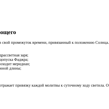
ующего
тв свой промежуток времени, привязанный к положению Солнца
рассветная заря;
 допуска Фаджра;
роходит меридиан;
енной длины;
отражает привязку каждой молитвы к суточному ходу светила. О