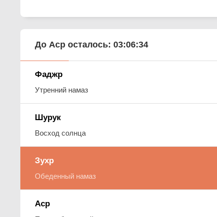
До Аср осталось:
03:06:33
Фаджр
Утренний намаз
Шурук
Восход солнца
Зухр
Обеденный намаз
Аср