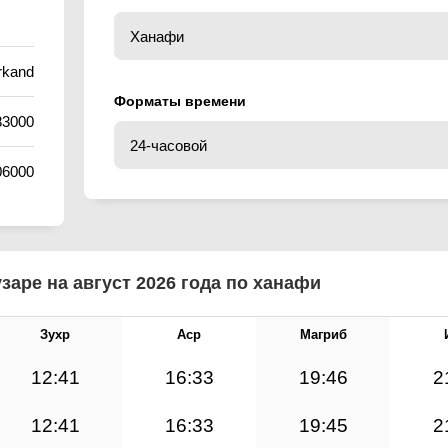
rkand
Форматы времени
83000
06000
заре на август 2026 года по ханафи
Зухр
Аср
Магриб
12:41
16:33
19:46
2
12:41
16:33
19:45
2