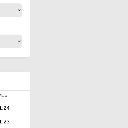
Иша
1:24
1:23