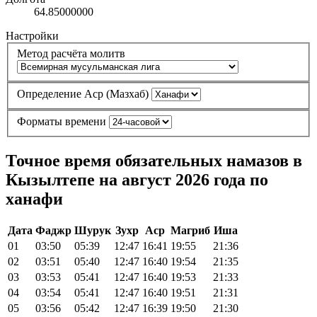
64.85000000
Настройки
Метод расчёта молитв
Определение Аср (Мазхаб)
Форматы времени
Точное время обязательных намазов в
Кызылтепе на август 2026 года по
ханафи
Дата
Фаджр
Шурук
Зухр
Аср
Магриб
Иша
01
03:50
05:39
12:47
16:41
19:55
21:36
02
03:51
05:40
12:47
16:40
19:54
21:35
03
03:53
05:41
12:47
16:40
19:53
21:33
04
03:54
05:41
12:47
16:40
19:51
21:31
05
03:56
05:42
12:47
16:39
19:50
21:30