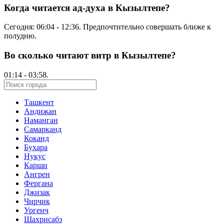
Когда читается ад-духа в Кызылтепе?
Сегодня:
06:04
-
12:36
. Предпочтительно совершать ближе к
полудню.
Во сколько читают витр в Кызылтепе?
01:14
-
03:58
.
Ташкент
Андижан
Наманган
Самарканд
Коканд
Бухара
Нукус
Карши
Ангрен
Фергана
Джизак
Чирчик
Ургенч
Шахрисабз