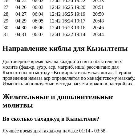
26
04:25
06:02
12:42
16:26
19:22
20:53
27
04:26
06:03
12:42
16:25
19:20
20:51
28
04:27
06:04
12:42
16:25
19:19
20:50
29
04:29
06:05
12:42
16:24
19:17
20:48
30
04:30
06:06
12:41
16:23
19:16
20:46
31
04:31
06:07
12:41
16:22
19:14
20:44
Направление киблы для Кызылтепы
Достоверное время начала каждой из пяти обязательных
молитв (фаджр, зухр, аср, магриб, иша) рассчитано для
Кызылтепы по методу «Всемирная исламская лига». Период
проведения намаза аср определяется по ханафитскому мазхабу.
Изменить используемые методы расчета можно в настройках.
Желательные и дополнительные
молитвы
Во сколько тахаджуд в Кызылтепе?
Лучшее время для тахаджуд намаза:
01:14
-
03:58
.