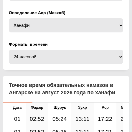
Определение Аср (Мазхаб)
Форматы времени
Точное время обязательных намазов в
Ангарске на август 2026 года по ханафи
Дата
Фаджр
Шурук
Зухр
Аср
Магр
01
02:52
05:24
13:11
17:22
20:
02
02:52
05:25
13:11
17:21
20: