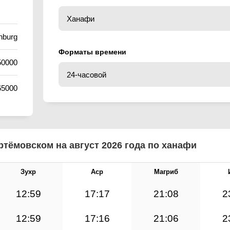
nburg
Форматы времени
50000
65000
тёмовском на август 2026 года по ханафи
Зухр
Аср
Магриб
12:59
17:17
21:08
2
12:59
17:16
21:06
2