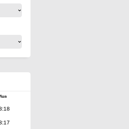
Иша
3:18
3:17