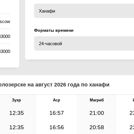
oscow
Форматы времени
33000
33000
лозерске на август 2026 года по ханафи
Зухр
Аср
Магриб
12:35
16:57
21:00
2
12:35
16:56
20:58
2