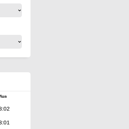
Иша
3:02
3:01