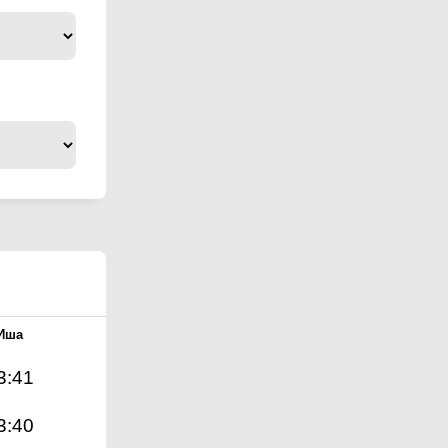
Иша
3:41
3:40