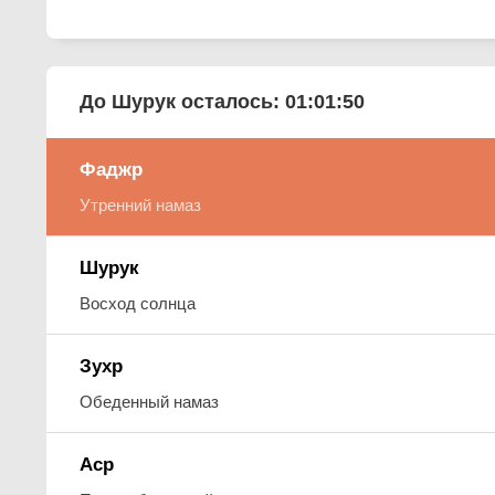
До Шурук осталось:
01:01:49
Фаджр
Утренний намаз
Шурук
Восход солнца
Зухр
Обеденный намаз
Аср