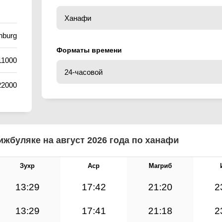
nburg
Форматы времени
11000
22000
жбуляке на август 2026 года по ханафи
Зухр
Аср
Магриб
13:29
17:42
21:20
2
13:29
17:41
21:18
2