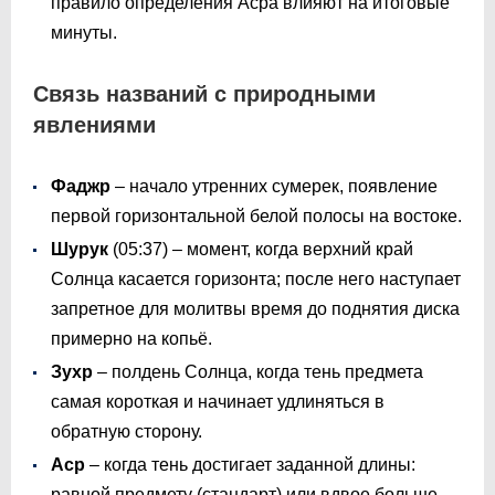
правило определения Асра влияют на итоговые
минуты.
Связь названий с природными
явлениями
Фаджр
– начало утренних сумерек, появление
первой горизонтальной белой полосы на востоке.
Шурук
(
05:37
) – момент, когда верхний край
Солнца касается горизонта; после него наступает
запретное для молитвы время до поднятия диска
примерно на копьё.
Зухр
– полдень Солнца, когда тень предмета
самая короткая и начинает удлиняться в
обратную сторону.
Аср
– когда тень достигает заданной длины:
равной предмету (стандарт) или вдвое больше