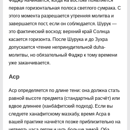
Фаджр начинается, когда на востоке появляется
первая горизонтальная полоса светлого сумрака. С
этого момента разрешается утренняя молитва и
завершается пост, если он соблюдается. Шурук —
это фактический восход: верхний край Солнца
касается горизонта. После Шурука и до Зухра
допускается чтение непринудительной duha-
молитвы, но обязательный Фаджр к тому времени
уже заканчивается.
Аср
Аср определяется по длине тени: она должна стать
равной высоте предмета (стандартный расчёт) или
вдвое длиннее (ханба́фитский подход). Если вы
следуете ханафитскому мазхабу, время Асра в
вашей практике начнётся позже приблизительно на
четверть часа летом и чуть больше зимой. Оба