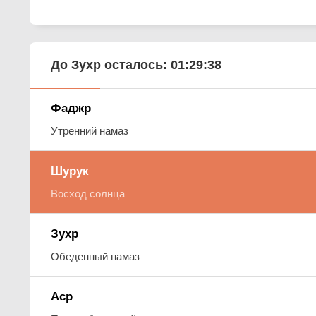
До Зухр осталось:
01:29:37
Фаджр
Утренний намаз
Шурук
Восход солнца
Зухр
Обеденный намаз
Аср