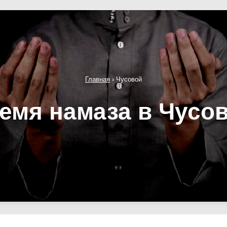
Главная
›
Чусовой
емя намаза в Чусо