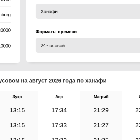
nburg
30000
Форматы времени
10000
совом на август 2026 года по ханафи
Зухр
Аср
Магриб
13:15
17:34
21:29
2
13:15
17:33
21:27
2