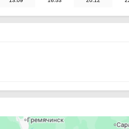
13:09
16:53
20:12
2