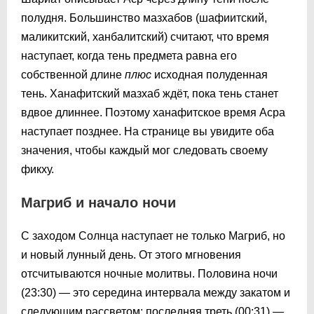
полудня. Большинство мазхабов (шафиитский,
маликитский, ханбалитский) считают, что время
наступает, когда тень предмета равна его
собственной длине
плюс
исходная полуденная
тень. Ханафитский мазхаб ждёт, пока тень станет
вдвое длиннее. Поэтому ханафитское время Асра
наступает позднее. На странице вы увидите оба
значения, чтобы каждый мог следовать своему
фикху.
Магриб и начало ночи
С заходом Солнца наступает не только Магриб, но
и новый лунный день. От этого мгновения
отсчитываются ночные молитвы. Половина ночи
(
23:30
) — это середина интервала между закатом и
следующим рассветом; последняя треть (
00:31
) —