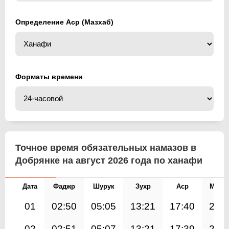
Определение Аср (Мазхаб)
Форматы времени
Точное время обязательных намазов в
Добрянке на август 2026 года по ханафи
Дата
Фаджр
Шурук
Зухр
Аср
Магр
01
02:50
05:05
13:21
17:40
21:
02
02:51
05:07
13:21
17:39
21: