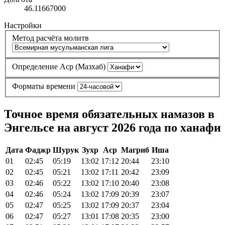
46.11667000
Настройки
Метод расчёта молитв
Определение Аср (Мазхаб)
Форматы времени
Точное время обязательных намазов в
Энгельсе на август 2026 года по ханафи
Дата
Фаджр
Шурук
Зухр
Аср
Магриб
Иша
01
02:45
05:19
13:02
17:12
20:44
23:10
02
02:45
05:21
13:02
17:11
20:42
23:09
03
02:46
05:22
13:02
17:10
20:40
23:08
04
02:46
05:24
13:02
17:09
20:39
23:07
05
02:47
05:25
13:02
17:09
20:37
23:04
06
02:47
05:27
13:01
17:08
20:35
23:00