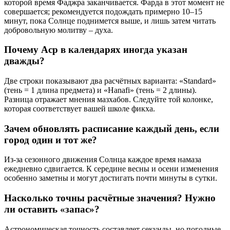
которой время Фаджра заканчивается. Фарда в этот момент не
совершается; рекомендуется подождать примерно 10–15
минут, пока Солнце поднимется выше, и лишь затем читать
добровольную молитву – духа.
Почему Аср в календарях иногда указан
дважды?
Две строки показывают два расчётных варианта: «Standard»
(тень = 1 длина предмета) и «Hanafi» (тень = 2 длины).
Разница отражает мнения мазхабов. Следуйте той колонке,
которая соответствует вашей школе фикха.
Зачем обновлять расписание каждый день, если
город один и тот же?
Из-за сезонного движения Солнца каждое время намаза
ежедневно сдвигается. К середине весны и осени изменения
особенно заметны и могут достигать почти минуты в сутки.
Насколько точны расчётные значения? Нужно
ли оставить «запас»?
Астрономическая точность составляет секунды, но погодные