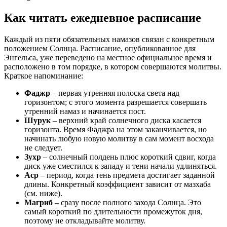
Как читать ежедневное расписание
Каждый из пяти обязательных намазов связан с конкретным
положением Солнца. Расписание, опубликованное для
Энгельса, уже переведено на местное официальное время и
расположено в том порядке, в котором совершаются молитвы.
Краткое напоминание:
Фаджр
– первая утренняя полоска света над
горизонтом; с этого момента разрешается совершать
утренний намаз и начинается пост.
Шурук
– верхний край солнечного диска касается
горизонта. Время Фаджра на этом заканчивается, но
начинать любую новую молитву в сам момент восхода
не следует.
Зухр
– солнечный полдень плюс короткий сдвиг, когда
диск уже сместился к западу и тени начали удлиняться.
Аср
– период, когда тень предмета достигает заданной
длины. Конкретный коэффициент зависит от мазхаба
(см. ниже).
Магриб
– сразу после полного захода Солнца. Это
самый короткий по длительности промежуток дня,
поэтому не откладывайте молитву.