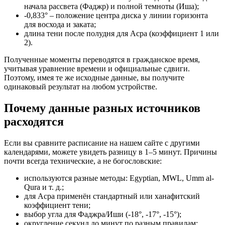
начала рассвета (Фаджр) и полной темноты (Иша);
-0,833° – положение центра диска у линии горизонта
для восхода и заката;
длина тени после полудня для Асра (коэффициент 1 или
2).
Полученные моменты переводятся в гражданское время,
учитывая уравнение времени и официальные сдвиги.
Поэтому, имея те же исходные данные, вы получите
одинаковый результат на любом устройстве.
Почему данные разных источников
расходятся
Если вы сравните расписание на нашем сайте с другими
календарями, можете увидеть разницу в 1–5 минут. Причины
почти всегда технические, а не богословские:
используются разные методы: Egyptian, MWL, Umm al-
Qura и т. д.;
для Асра применён стандартный или ханафитский
коэффициент тени;
выбор угла для Фаджра/Иши (-18°, ‑17°, ‑15°);
округление секунд до минут по разным правилам;