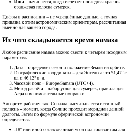
Иша
– начинается, когда исчезает последняя красно-
оранжевая полоска сумерек.
Цифры в расписании – не усреднённые данные, а точная
привязка к этим астрономическим ориентирам, рассчитанная
именно для вашего города.
Из чего складывается время намаза
Любое расписание намаза можно свести к четырём исходным
параметрам:
Дата – определяет сезон и положение Земли на орбите.
Географические координаты – для Энгельса это 51,47° с.
ш. и 46,12° в. д.
Часовой пояс – Europe/Samara (UTC+4).
Метод расчёта – набор углов для сумерек, правила для
Асра и вспомогательные поправки.
Алгоритм работает так. Сначала высчитывается истинный
полдень – момент, когда Солнце проходит меридиан данной
долготы. Затем по формуле сферической астрономии
определяется:
-18° или иной согласованный угол под горизонтом для