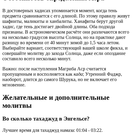
В достоверных хадисах упоминается момент, когда тень
предмета сравнивается с его длиной. По этому правилу живут
шафииты, маликиты и ханбалиты. Ханафиты берут другой
хадис, где тень достигает двойной длины. Оба подхода
признаны. В астрономическом расчёте они различаются всего
на несколько градусов высоты Солнца, но на практике дают
разницу во времени от 40 минут зимой до 1,5 часа летом.
Выбирайте вариант, соответствующий вашей школе фикха, и
совершайте молитву до захода Солнца, даже если опоздание
составило всего несколько минут.
Важно: после наступления Магриба Аср считается
пропущенным и восполняется как
када
; Утренний Фаджр,
наоборот, длится до самого Шурука, но не включает его
мгновение.
Желательные и дополнительные
молитвы
Во сколько тахаджуд в Энгельсе?
Лучшее время для тахаджуд намаза:
01:04
-
03:22
.