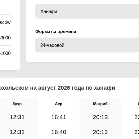
oscow
Форматы времени
83000
61000
хольском на август 2026 года по ханафи
Зухр
Аср
Магриб
12:31
16:41
20:13
2
12:31
16:40
20:12
2