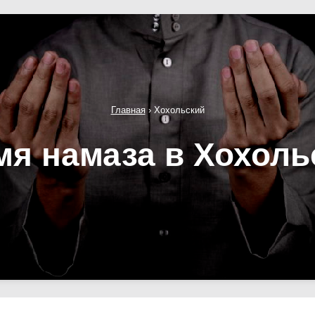
Главная
›
Хохольский
мя намаза в Хохоль