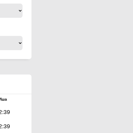
Иша
2:39
2:39