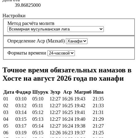
39.86825000
Настройки
Метод расчёта молитв
Определение Аср (Мазхаб)
Форматы времени
Точное время обязательных намазов в
Хосте на август 2026 года по ханафи
Дата
Фаджр
Шурук
Зухр
Аср
Магриб
Иша
01
03:10
05:10
12:27
16:26
19:43
21:35
02
03:12
05:11
12:27
16:25
19:42
21:33
03
03:14
05:12
12:27
16:25
19:41
21:31
04
03:15
05:13
12:27
16:24
19:40
21:29
05
03:17
05:14
12:27
16:24
19:38
21:27
06
03:19
05:15
12:26
16:23
19:37
21:25