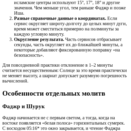
исламские центры используют 15°, 17°, 18° и другие
значения. Чем меньше угол, тем раньше Фаджр и позже
Иша.
Разные справочные данные о координатах.
Если
сервис округляет широту-долготу до целых минут дуги,
время может сместиться примерно на полминуты за
каждую угловую минуту.
Округление результата.
Часть сервисов отбрасывает
секунды, часть округляет их до ближайшей минуты, а
некоторые добавляют фиксированную поправку «на
безопасность».
Для повседневной практики отклонение в 1–2 минуты
считается несущественным: Солнце за это время практически
не меняет высоту, а шариат допускает разумную погрешность
вычислений.
Особенности отдельных молитв
Фаджр и Шурук
Фаджр начинается не с первым светом, а тогда, когда на
востоке появляется «белая полоса» горизонтальных сумерек.
С восходом
05:16
* это окно закрывается, и чтение Фаджра