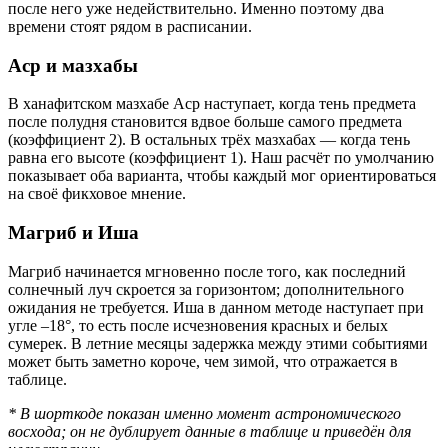
после него уже недействительно. Именно поэтому два
времени стоят рядом в расписании.
Аср и мазхабы
В ханафитском мазхабе Аср наступает, когда тень предмета
после полудня становится вдвое больше самого предмета
(коэффициент 2). В остальных трёх мазхабах — когда тень
равна его высоте (коэффициент 1). Наш расчёт по умолчанию
показывает оба варианта, чтобы каждый мог ориентироваться
на своё фикховое мнение.
Магриб и Иша
Магриб начинается мгновенно после того, как последний
солнечный луч скроется за горизонтом; дополнительного
ожидания не требуется. Иша в данном методе наступает при
угле –18°, то есть после исчезновения красных и белых
сумерек. В летние месяцы задержка между этими событиями
может быть заметно короче, чем зимой, что отражается в
таблице.
* В шорткоде показан именно момент астрономического
восхода; он не дублирует данные в таблице и приведён для