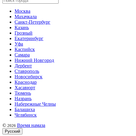
Москва
Махачкала
Санкт-Петербург
Казань
Грозный
Екатеринбург
Уфа
Каспийск
Самара
Нижний Новгород
Дербент
Ставрополь
Новосибирск
Краснодар
Хасавюрт
Тюмень
Назрань
Набережные Челны
Балашиха
Челябинск
©
Время намаза
2026
Русский