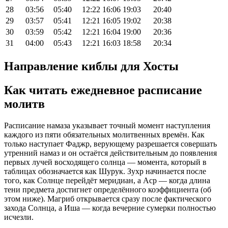
28
03:56
05:40
12:22
16:06
19:03
20:40
29
03:57
05:41
12:21
16:05
19:02
20:38
30
03:59
05:42
12:21
16:04
19:00
20:36
31
04:00
05:43
12:21
16:03
18:58
20:34
Направление киблы для Хосты
Как читать ежедневное расписание
молитв
Расписание намаза указывает точный момент наступления
каждого из пяти обязательных молитвенных времён. Как
только наступает Фаджр, верующему разрешается совершать
утренний намаз и он остаётся действительным до появления
первых лучей восходящего солнца — момента, который в
таблицах обозначается как Шурук. Зухр начинается после
того, как Солнце перейдёт меридиан, а Аср — когда длина
тени предмета достигнет определённого коэффициента (об
этом ниже). Магриб открывается сразу после фактического
захода Солнца, а Иша — когда вечерние сумерки полностью
исчезли.