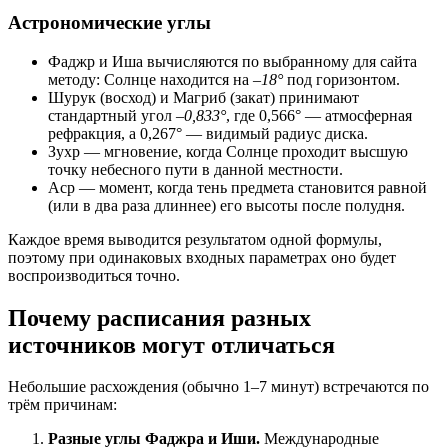
Астрономические углы
Фаджр и Иша вычисляются по выбранному для сайта
методу: Солнце находится на
–18°
под горизонтом.
Шурук (восход) и Магриб (закат) принимают
стандартный угол
–0,833°
, где 0,566° — атмосферная
рефракция, а 0,267° — видимый радиус диска.
Зухр — мгновение, когда Солнце проходит высшую
точку небесного пути в данной местности.
Аср — момент, когда тень предмета становится равной
(или в два раза длиннее) его высоты после полудня.
Каждое время выводится результатом одной формулы,
поэтому при одинаковых входных параметрах оно будет
воспроизводиться точно.
Почему расписания разных
источников могут отличаться
Небольшие расхождения (обычно 1–7 минут) встречаются по
трём причинам:
Разные углы Фаджра и Иши.
Международные