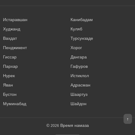
Истаравшан
Канибадам
Худжанд
Куляб
Вахдат
Турсунзаде
Пенджикент
Хорог
Гиссар
Дангара
Пархар
Гафуров
Нурек
Истиклол
Яван
Адрасман
Бустон
Шаартуз
Муминабад
Шайдон
↑
©
Время намаза
2026