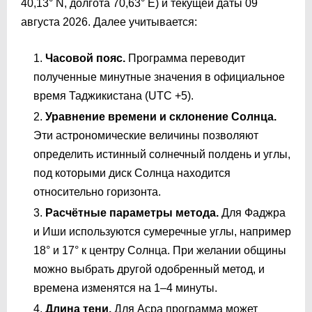
40,13° N, долгота 70,63° E) и текущей даты 09
августа 2026. Далее учитывается:
Часовой пояс.
Программа переводит
полученные минутные значения в официальное
время Таджикистана (UTC +5).
Уравнение времени и склонение Солнца.
Эти астрономические величины позволяют
определить истинный солнечный полдень и углы,
под которыми диск Солнца находится
относительно горизонта.
Расчётные параметры метода.
Для Фаджра
и Иши используются сумеречные углы, например
18° и 17° к центру Солнца. При желании общины
можно выбрать другой одобренный метод, и
времена изменятся на 1–4 минуты.
Длина тени.
Для Асра программа может