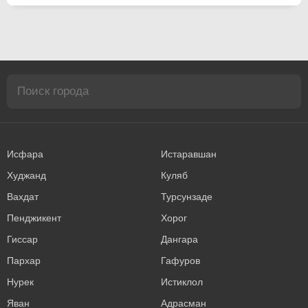
Исфара
Истаравшан
Худжанд
Куляб
Вахдат
Турсунзаде
Пенджикент
Хорог
Гиссар
Дангара
Пархар
Гафуров
Нурек
Истиклол
Яван
Адрасман