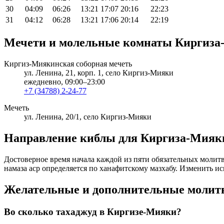
30
04:09
06:26
13:21
17:07
20:16
22:23
31
04:12
06:28
13:21
17:06
20:14
22:19
Мечети и молельные комнаты Киргиз
Киргиз-Миякинская соборная мечеть
ул. Ленина, 21, корп. 1, село Киргиз-Мияки
ежедневно, 09:00–23:00
+7 (34788) 2-24-77
Мечеть
ул. Ленина, 20/1, село Киргиз-Мияки
Направление киблы для Киргиза-Мияк
Достоверное время начала каждой из пяти обязательных молитв
намаза аср определяется по ханафитскому мазхабу. Изменить и
Желательные и дополнительные моли
Во сколько тахаджуд в Киргизе-Мияки?