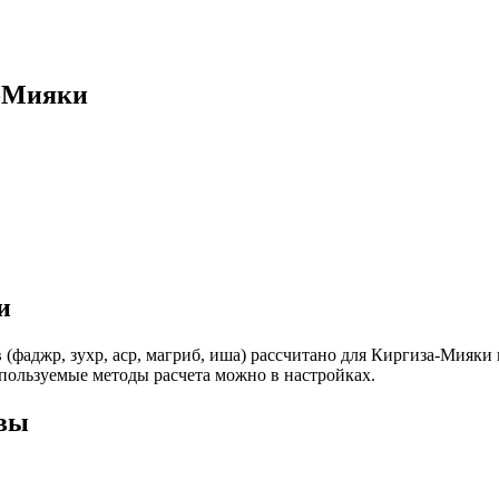
а-Мияки
и
 (фаджр, зухр, аср, магриб, иша) рассчитано для Киргиза-Мияк
спользуемые методы расчета можно в настройках.
твы