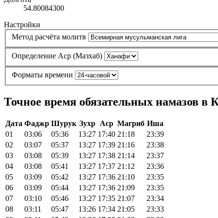
54.80084300
Настройки
Метод расчёта молитв
Определение Аср (Мазхаб)
Форматы времени
Точное время обязательных намазов в К
Дата
Фаджр
Шурук
Зухр
Аср
Магриб
Иша
01
03:06
05:36
13:27
17:40
21:18
23:39
02
03:07
05:37
13:27
17:39
21:16
23:38
03
03:08
05:39
13:27
17:38
21:14
23:37
04
03:08
05:41
13:27
17:37
21:12
23:36
05
03:09
05:42
13:27
17:36
21:10
23:35
06
03:09
05:44
13:27
17:36
21:09
23:35
07
03:10
05:46
13:27
17:35
21:07
23:34
08
03:11
05:47
13:26
17:34
21:05
23:33