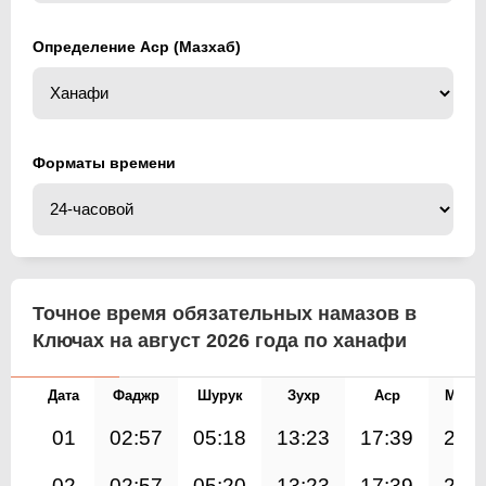
Определение Аср (Мазхаб)
Форматы времени
Точное время обязательных намазов в
Ключах на август 2026 года по ханафи
Дата
Фаджр
Шурук
Зухр
Аср
Магр
01
02:57
05:18
13:23
17:39
21:
02
02:57
05:20
13:23
17:39
21: