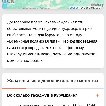
Leaflet
| © Google Maps
Достоверное время начала каждой из пяти
обязательных молитв (фаджр, зухр, аср, магриб,
иша) рассчитано для Курумкана по методу
«Всемирная исламская лига». Период проведения
намаза аср определяется по ханафитскому
мазхабу. Изменить используемые методы расчета
можно в настройках.
Желательные и дополнительные молитвы
Во сколько тахаджуд в Курумкане?
Лучшее время для тахаджуд намаза:
00:38
-
02:44
.