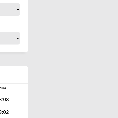
Иша
3:03
3:02