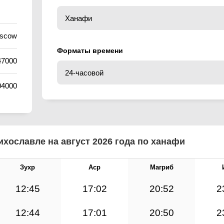
oscow
Форматы времени
47000
04000
хославле на август 2026 года по ханафи
Зухр
Аср
Магриб
12:45
17:02
20:52
2
12:44
17:01
20:50
2