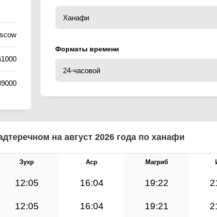
oscow
Форматы времени
61000
89000
дтеречном на август 2026 года по ханафи
Зухр
Аср
Магриб
12:05
16:04
19:22
2
12:05
16:04
19:21
2