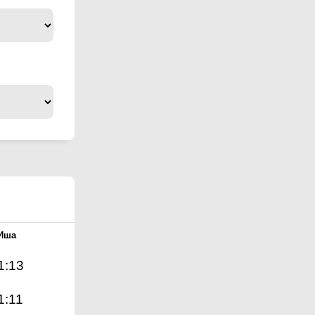
Иша
1:13
1:11