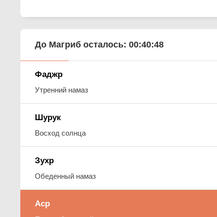
До Магриб осталось:
00:40:47
Фаджр
Утренний намаз
Шурук
Восход солнца
Зухр
Обеденный намаз
Аср