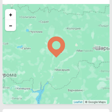
+
−
Leaflet
| © Google Maps