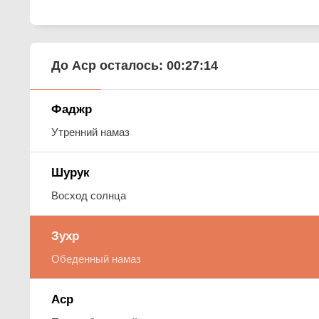
До Аср осталось:
00:27:13
Фаджр
Утренний намаз
Шурук
Восход солнца
Зухр
Обеденный намаз
Аср