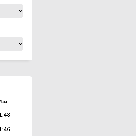
Иша
1:48
1:46