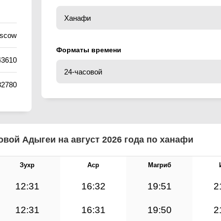
oscow
Форматы времени
43610
82780
вой Адыгеи на август 2026 года по ханафи
Зухр
Аср
Магриб
12:31
16:32
19:51
2
12:31
16:31
19:50
2