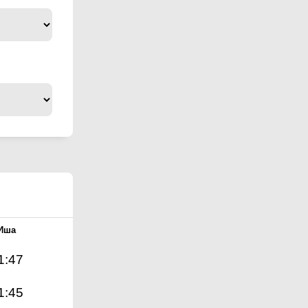
Иша
1:47
1:45