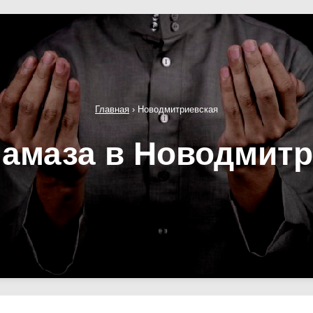
Главная
›
Новодмитриевская
амаза в Новодмит