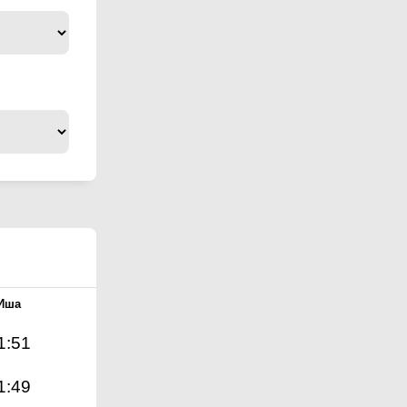
Иша
1:51
1:49