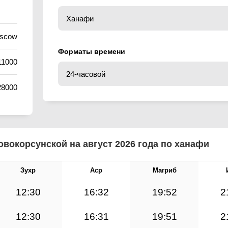
oscow
Форматы времени
11000
28000
вокорсунской на август 2026 года по ханафи
Зухр
Аср
Магриб
12:30
16:32
19:52
2
12:30
16:31
19:51
2