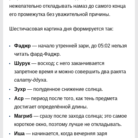
нежелательно откладывать намаз до самого конца
его промежутка без уважительной причины.
Шестичасовая картина дня формируется так:
Фаджр
— начало утренней зари, до
05:02
нельзя
читать фард-Фаджр.
Шурук
— восход; с него заканчивается
запретное время и можно совершить два ракята
сала­ту-ддуха
.
Зухр
— полуденное снижение солнца.
Аср
— период после того, как тень предмета
достигает определённой длины.
Магриб
— сразу после захода солнца; это самое
короткое окно, поэтому лучше не откладывать.
Иша
— начинается, когда вечерняя заря