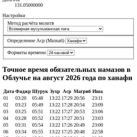
131.05000000
Настройки
Метод расчёта молитв
Определение Аср (Мазхаб)
Форматы времени
Точное время обязательных намазов в
Облучье на август 2026 года по ханафи
Дата
Фаджр
Шурук
Зухр
Аср
Магриб
Иша
01
03:20
05:48
13:22
17:29
20:56
23:11
02
03:23
05:49
13:22
17:28
20:54
23:09
03
03:25
05:51
13:22
17:27
20:53
23:06
04
03:28
05:52
13:22
17:27
20:51
23:03
05
03:31
05:54
13:22
17:26
20:49
23:00
06
03:34
05:55
13:22
17:25
20:48
22:58