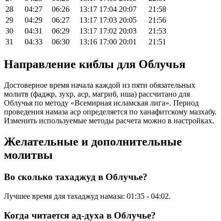
28
04:27
06:26
13:17
17:04
20:07
21:58
29
04:29
06:27
13:17
17:03
20:05
21:56
30
04:31
06:29
13:17
17:02
20:03
21:53
31
04:33
06:30
13:16
17:00
20:01
21:51
Направление киблы для Облучья
Достоверное время начала каждой из пяти обязательных
молитв (фаджр, зухр, аср, магриб, иша) рассчитано для
Облучья по методу «Всемирная исламская лига». Период
проведения намаза аср определяется по ханафитскому мазхабу.
Изменить используемые методы расчета можно в настройках.
Желательные и дополнительные
молитвы
Во сколько тахаджуд в Облучье?
Лучшее время для тахаджуд намаза:
01:35
-
04:02
.
Когда читается ад-духа в Облучье?