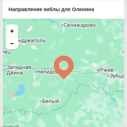
Направление киблы для Оленина
+
−