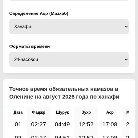
Определение Аср (Мазхаб)
Форматы времени
Точное время обязательных намазов в
Оленине на август 2026 года по ханафи
Дата
Фаджр
Шурук
Зухр
Аср
Магр
01
02:27
04:49
12:52
17:08
20:
02
02:27
04:51
12:52
17:08
20: