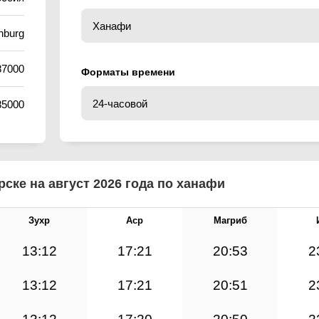
nburg
87000
Форматы времени
85000
ске на август 2026 года по ханафи
Зухр
Аср
Магриб
13:12
17:21
20:53
2
13:12
17:21
20:51
2