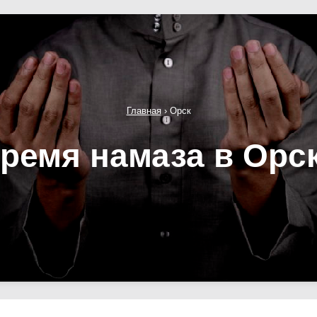
Главная
›
Орск
ремя намаза в Орс