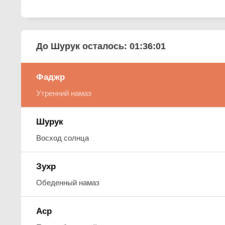
До Шурук осталось:
01:36:00
Фаджр
Утренний намаз
Шурук
Восход солнца
Зухр
Обеденный намаз
Аср