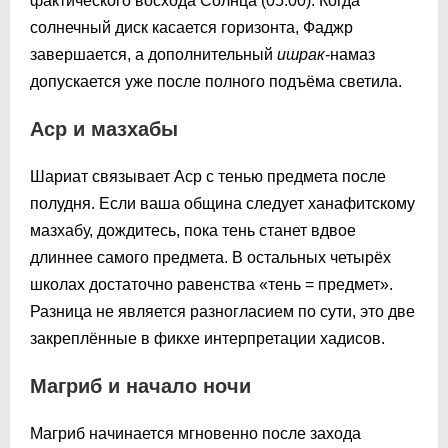
фактического восхода Солнца (
05:00
). Когда
солнечный диск касается горизонта, Фаджр
завершается, а дополнительный
ишрак
-намаз
допускается уже после полного подъёма светила.
Аср и мазхабы
Шариат связывает Аср с тенью предмета после
полудня. Если ваша община следует ханафитскому
мазхабу, дождитесь, пока тень станет вдвое
длиннее самого предмета. В остальных четырёх
школах достаточно равенства «тень = предмет».
Разница не является разногласием по сути, это две
закреплённые в фикхе интерпретации хадисов.
Магриб и начало ночи
Магриб начинается мгновенно после захода