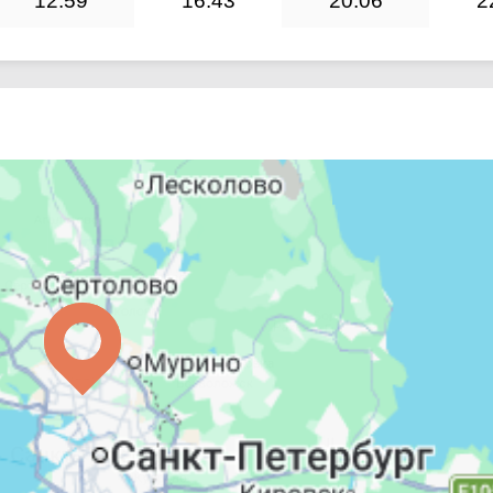
12:59
16:43
20:06
2