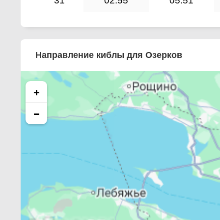
31
02:55
05:51
Направление киблы для Озерков
+
−