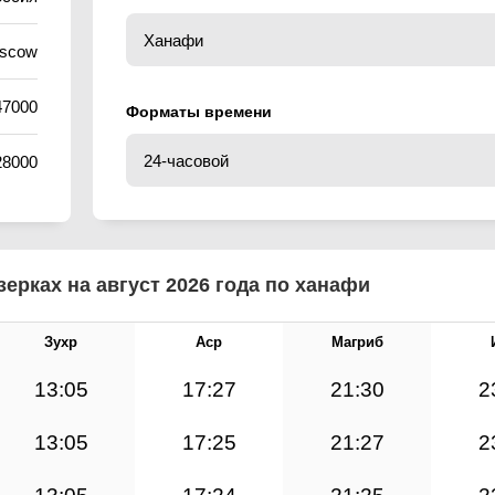
oscow
47000
Форматы времени
28000
ерках на август 2026 года по ханафи
Зухр
Аср
Магриб
13:05
17:27
21:30
2
13:05
17:25
21:27
2