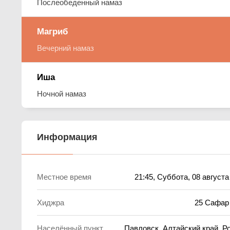
Послеобеденный намаз
Магриб
Вечерний намаз
Иша
Ночной намаз
Информация
Местное время
21:45
, Суббота, 08 августа
Хиджра
25 Сафар
Населённый пункт
Павловск, Алтайский край, Р