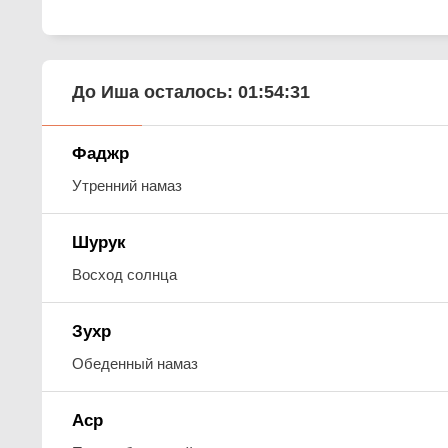
До Иша осталось:
01:54:30
Фаджр
Утренний намаз
Шурук
Восход солнца
Зухр
Обеденный намаз
Аср