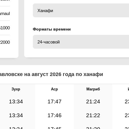
rnaul
61000
Форматы времени
22000
вловске на август 2026 года по ханафи
Зухр
Аср
Магриб
13:34
17:47
21:24
2
13:34
17:46
21:22
2