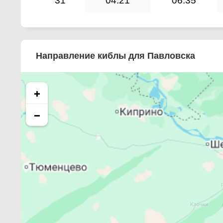
31
04:21
06:35
Направление киблы для Павловска
+
−