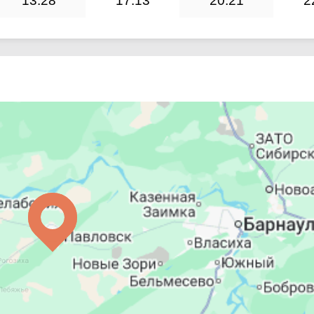
13:28
17:13
20:21
2