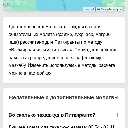
Leaflet
| © Google Maps
Достоверное время начала каждой из пяти
обязательных молитв (фаджр, зухр, аср, магриб,
иша) рассчитано для Питкяранты по методу
«Всемирная исламская лига». Период проведения
намаза аср определяется по ханафитскому
мазхабу. Изменить используемые методы расчета
можно в настройках.
Желательные и дополнительные молитвы
Во сколько тахаджуд в Питкяранте?
Лучшее время для тахаджуд намаза:
00:54
-
02:41
.