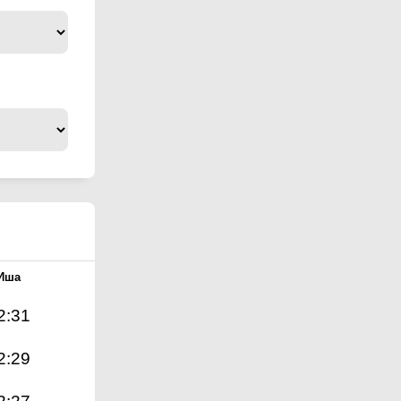
Иша
2:31
2:29