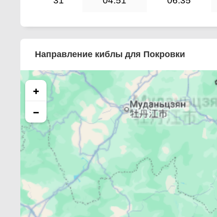
31
04:51
06:35
Направление киблы для Покровки
+
−