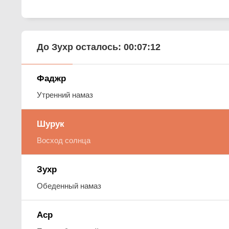
До Зухр осталось:
00:07:11
Фаджр
Утренний намаз
Шурук
Восход солнца
Зухр
Обеденный намаз
Аср