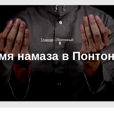
Главная
›
Понтонный
мя намаза в Понто