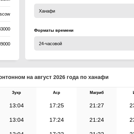
oscow
83000
Форматы времени
89000
нтонном на август 2026 года по ханафи
Зухр
Аср
Магриб
13:04
17:25
21:27
2
13:04
17:24
21:24
2