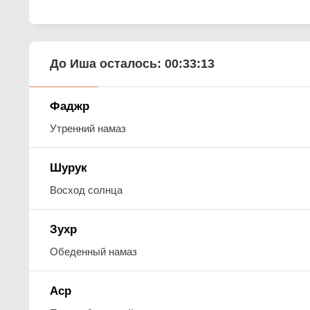
До Иша осталось:
00:33:12
Фаджр
Утренний намаз
Шурук
Восход солнца
Зухр
Обеденный намаз
Аср