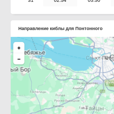
31
02:54
05:50
Направление киблы для Понтонного
+
−