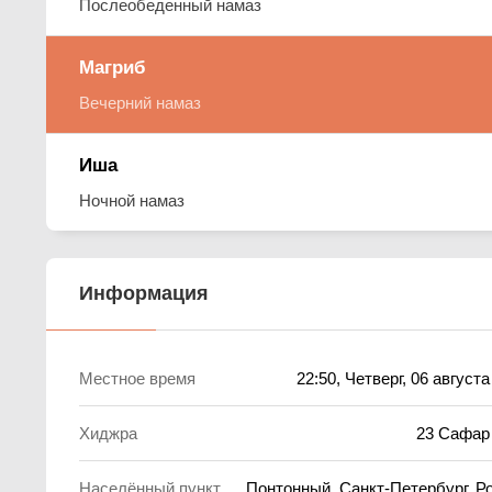
Послеобеденный намаз
Магриб
Вечерний намаз
Иша
Ночной намаз
Информация
Местное время
22:50
, Четверг, 06 август
Хиджра
23 Сафар
Населённый пункт
Понтонный, Санкт-Петербург, Р