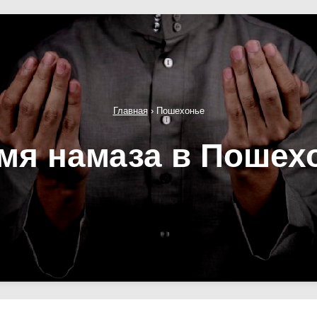
Главная
›
Пошехонье
мя намаза в Пошех