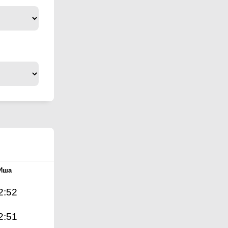
Иша
2:52
2:51