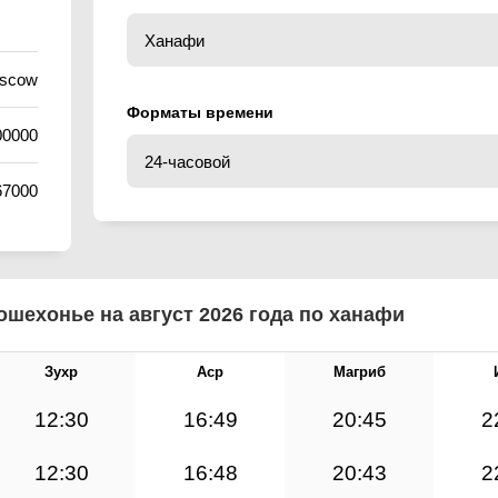
oscow
Форматы времени
00000
67000
шехонье на август 2026 года по ханафи
Зухр
Аср
Магриб
12:30
16:49
20:45
2
12:30
16:48
20:43
2