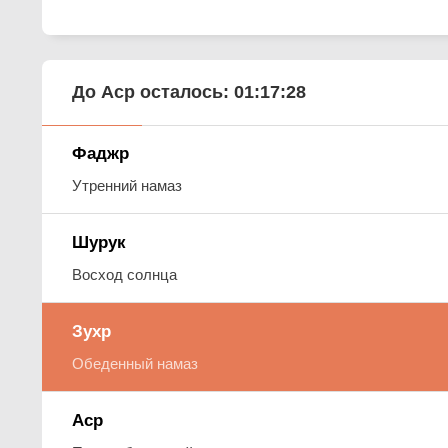
До Аср осталось:
01:17:27
Фаджр
Утренний намаз
Шурук
Восход солнца
Зухр
Обеденный намаз
Аср