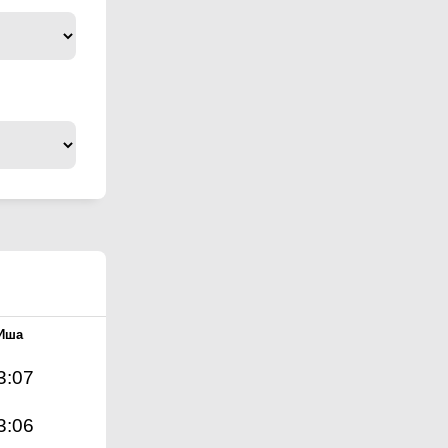
Иша
3:07
3:06