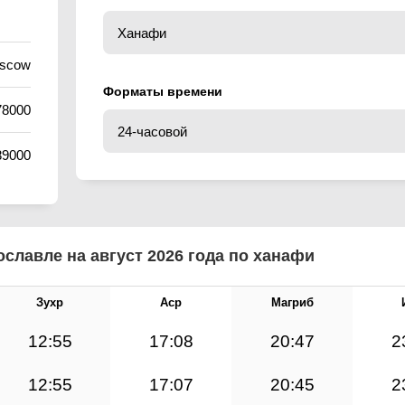
oscow
Форматы времени
78000
89000
славле на август 2026 года по ханафи
Зухр
Аср
Магриб
12:55
17:08
20:47
2
12:55
17:07
20:45
2