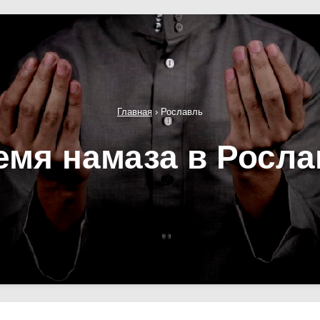
Главная
›
Рославль
емя намаза в Росла