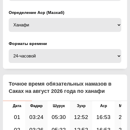
Определение Аср (Мазхаб)
Форматы времени
Точное время обязательных намазов в
Саках на август 2026 года по ханафи
Дата
Фаджр
Шурук
Зухр
Аср
Магр
01
03:24
05:30
12:52
16:53
20:
02
03:26
05:32
12:52
16:53
20: