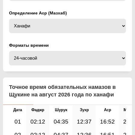
Определение Аср (Мазхаб)
Форматы времени
Точное время обязательных намазов в
Щукине на август 2026 года по ханафи
Дата
Фаджр
Шурук
Зухр
Аср
Магр
01
02:12
04:35
12:37
16:52
20:
02
02:12
04:37
12:36
16:51
20: