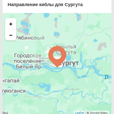
Направление киблы для Сургута
+
−
Leaflet
| © Google Maps