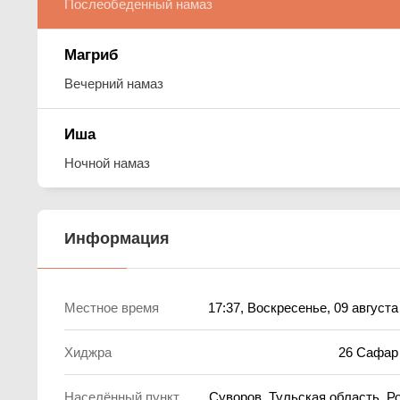
Послеобеденный намаз
Магриб
Вечерний намаз
Иша
Ночной намаз
Информация
Местное время
17:37
, Воскресенье, 09 августа
Хиджра
26 Сафар
Населённый пункт
Суворов, Тульская область, Р