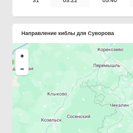
31
03:22
05:40
Направление киблы для Суворова
+
−