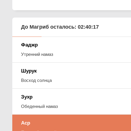
До Магриб осталось:
02:40:16
Фаджр
Утренний намаз
Шурук
Восход солнца
Зухр
Обеденный намаз
Аср