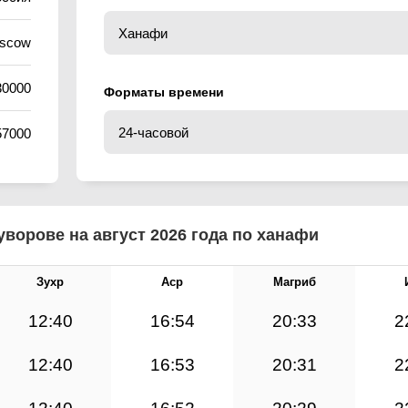
oscow
30000
Форматы времени
57000
ворове на август 2026 года по ханафи
Зухр
Аср
Магриб
12:40
16:54
20:33
2
12:40
16:53
20:31
2