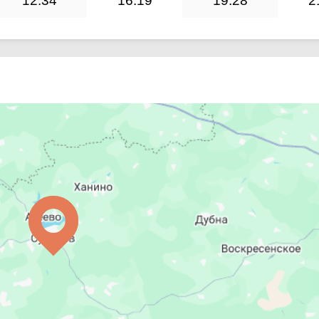
12:34
16:19
19:28
2