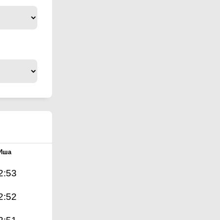
Иша
2:53
2:52