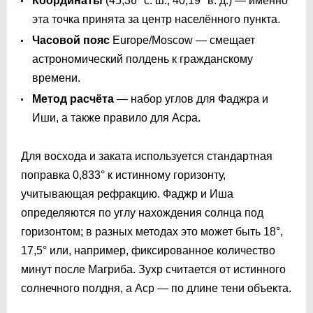
Координаты
(45,36° с. ш., 40,19° в. д.) — именно
эта точка принята за центр населённого пункта.
Часовой пояс
Europe/Moscow — смещает
астрономический полдень к гражданскому
времени.
Метод расчёта
— набор углов для Фаджра и
Иши, а также правило для Асра.
Для восхода и заката используется стандартная
поправка 0,833° к истинному горизонту,
учитывающая рефракцию. Фаджр и Иша
определяются по углу нахождения солнца под
горизонтом; в разных методах это может быть 18°,
17,5° или, например, фиксированное количество
минут после Магриба. Зухр считается от истинного
солнечного полдня, а Аср — по длине тени объекта.