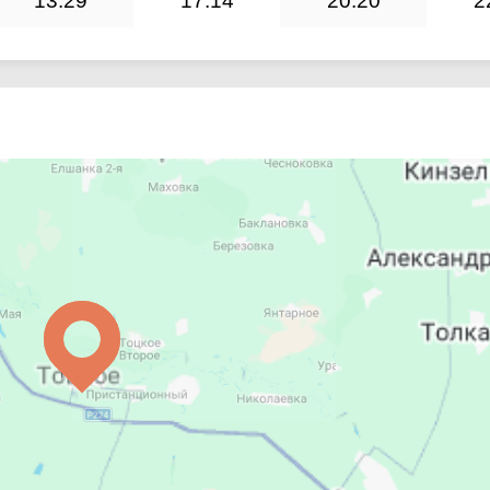
13:29
17:14
20:20
2