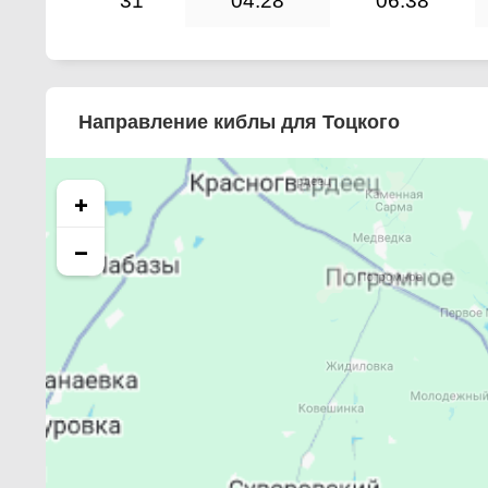
31
04:28
06:38
Направление киблы для Тоцкого
+
−