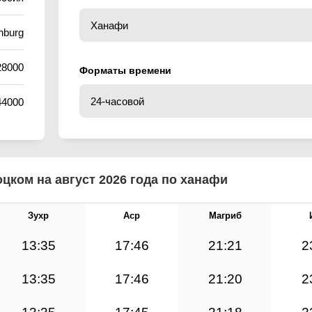
nburg
28000
Форматы времени
44000
цком на август 2026 года по ханафи
Зухр
Аср
Магриб
13:35
17:46
21:21
2
13:35
17:46
21:20
2