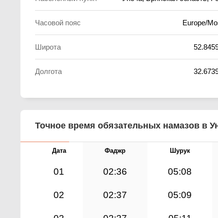
Часовой пояс
Europe/M
Широта
52.845
Долгота
32.673
Точное время обязательных намазов в Ун
Дата
Фаджр
Шурук
01
02:36
05:08
02
02:37
05:09