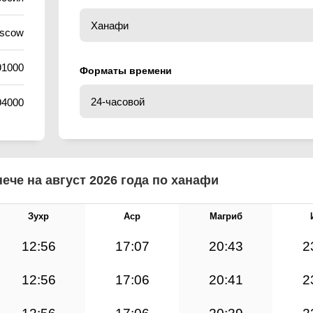
oscow
91000
Форматы времени
94000
ече на август 2026 года по ханафи
Зухр
Аср
Магриб
12:56
17:07
20:43
2
12:56
17:06
20:41
2