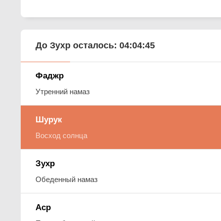
До Зухр осталось:
04:04:44
Фаджр
Утренний намаз
Шурук
Восход солнца
Зухр
Обеденный намаз
Аср