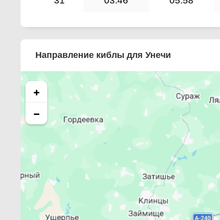
31
03:46
05:58
Направление киблы для Унечи
+
−