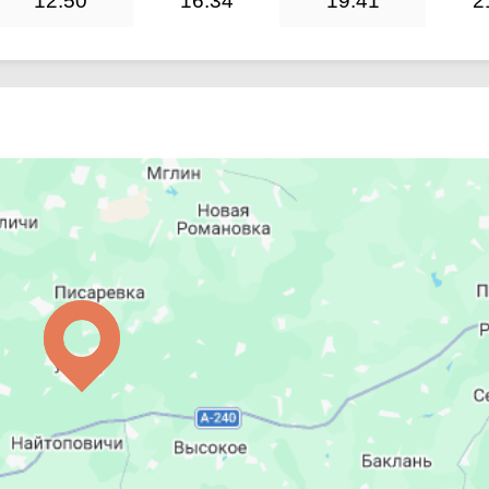
12:50
16:34
19:41
2